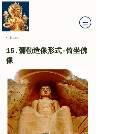
大慈山彌勒菩薩道場
< Back
15.彌勒造像形式-倚坐佛
像