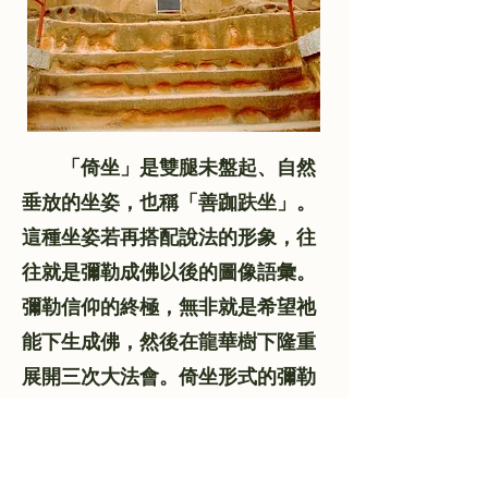
「倚坐」是雙腿未盤起、自然
垂放的坐姿，也稱「善跏趺坐」。
這種坐姿若再搭配說法的形象，往
往就是彌勒成佛以後的圖像語彙。
彌勒信仰的終極，無非就是希望祂
能下生成佛，然後在龍華樹下隆重
展開三次大法會。倚坐形式的彌勒
佛像，主要表現彌勒成佛後，於龍
華三會說法度眾之意義。
唐代時期以彌勒為主題的石窟