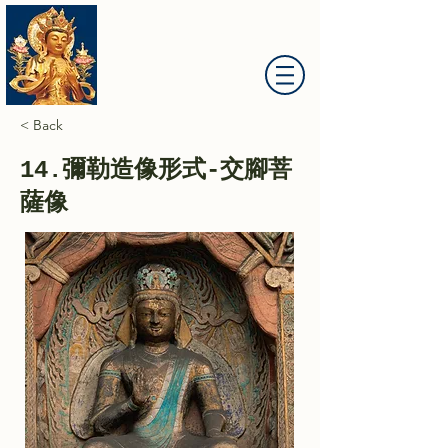
大慈山彌勒菩薩道場
< Back
14.彌勒造像形式-交腳菩
薩像