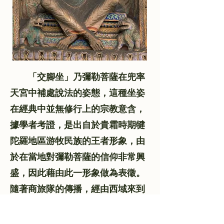
「交腳坐」乃彌勒菩薩在兜率
天宮中補處說法的姿態，這種坐姿
在經典中並無修行上的宗教意含，
據學者考證，是出自於貴霜時期犍
陀羅地區游牧民族的王者形象，由
於在當地對彌勒菩薩的信仰非常興
盛，因此藉由此一形象做為表徵。
隨著商旅隊的傳播，經由西域來到
河西、隴東和中土一帶。南北朝時
期（西元五、六世紀），在彌勒菩