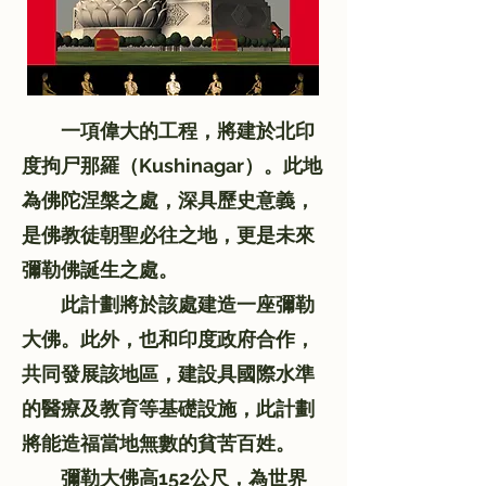
一項偉大的工程，將建於北印
度拘尸那羅（Kushinagar）。此地
為佛陀涅槃之處，深具歷史意義，
是佛教徒朝聖必往之地，更是未來
彌勒佛誕生之處。
此計劃將於該處建造一座彌勒
大佛。此外，也和印度政府合作，
共同發展該地區，建設具國際水準
的醫療及教育等基礎設施，此計劃
將能造福當地無數的貧苦百姓。
彌勒大佛高152公尺，為世界