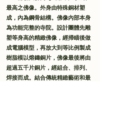
最高之佛像。外身由特殊銅材塑
成，內為鋼骨結構。佛像內部本身
為功能完整的寺院。設計團體先雕
塑等身高的精緻佛像，經掃瞄後做
成電腦模型，再放大到等比例製成
樹脂模以熔鑄銅片，佛像最後將由
超過五千片銅片，經組合、排列、
焊接而成。結合傳統精緻藝術和最
新科技，彌勒計劃正創造象徵慈悲
與和平的建築物，聳立於人間達一
千年之久。
彌勒計劃最初由已故耶喜喇嘛
提出，後由弟子梭巴仁波切開展，
目前國際佛教團體「護持大乘法脈