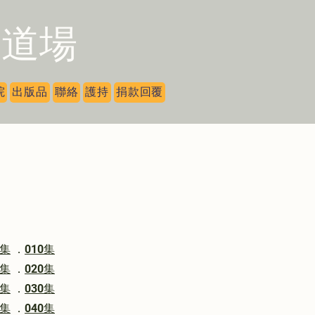
薩道場
院
出版品
聯絡
護持
捐款回覆
9集
．
010集
9集
．
020集
9集
．
030集
9集
．
040集