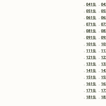
．
041集
．
0
．
051集
．
0
．
061集
．
0
．
071集
．
0
．
081集
．
0
．
091集
．
0
．
101集
．
1
．
111集
．
1
．
121集
．
1
．
131集
．
1
．
141集
．
1
．
151集
．
1
．
161集
．
1
．
171集
．
1
．
181集
．
1