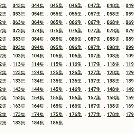
42集
．
043集
．
044集
．
045集
．
046集
．
047集
．
048集
．
04
52集
．
053集
．
054集
．
055集
．
056集
．
057集
．
058集
．
05
62集
．
063集
．
064集
．
065集
．
066集
．
067集
．
068集
．
06
72集
．
073集
．
074集
．
075集
．
076集
．
077集
．
078集
．
07
82集
．
083集
．
084集
．
085集
．
086集
．
087集
．
088集
．
08
92集
．
093集
．
094集
．
095集
．
096集
．
097集
．
098集
．
09
02集
．
103集
．
104集
．
105集
．
106集
．
107集
．
108集
．
10
12集
．
113集
．
114集
．
115集
．
116集
．
117集
．
118集
．
11
22集
．
123集
．
124集
．
125集
．
126集
．
127集
．
128集
．
12
32集
．
133集
．
134集
．
135集
．
136集
．
137集
．
138集
．
13
42集
．
143集
．
144集
．
145集
．
146集
．
147集
．
148集
．
14
52集
．
153集
．
154集
．
155集
．
156集
．
157集
．
158集
．
15
62集
．
163集
．
164集
．
165集
．
166集
．
167集
．
168集
．
16
72集
．
173集
．
174集
．
175集
．
176集
．
177集
．
178集
．
17
82集
．
183集
．
184集
．
185集