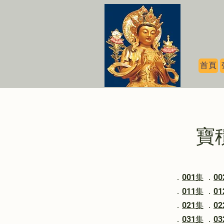
首頁
寶
．
001集
．
0
．
011集
．
0
．
021集
．
0
．
031集
．
0