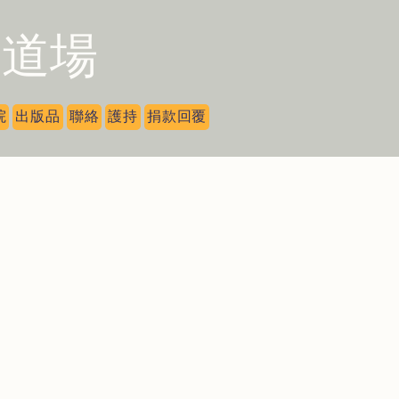
薩道場
院
出版品
聯絡
護持
捐款回覆