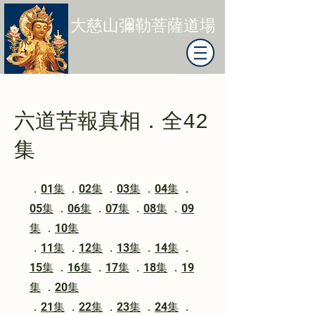
大慈山彌勒菩薩道場
六道苦報真相．全42
集
．
01集
．
02集
．
03集
．
04集
．
05集
．
06集
．
07集
．
08集
．
09
集
．
10集
．
11集
．
12集
．
13集
．
14集
．
15集
．
16集
．
17集
．
18集
．
19
集
．
20集
．
21集
．
22集
．
23集
．
24集
．